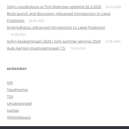
Sofyn vuosikokous ja Toni Malmisen esitelmä 26.3.2026
20.03.2026
Book launch and discussion: Advanced Introduction to Legal
Positivism
26.09.2025
Kirjanjulkistus: Advanced Introduction to Legal Positivism
16.09.2025
Sofyn kesäseminaari 2024 / Sofy summer seminar 2024
12.06.2024
Aulis Aarnion muistoseminaari 7.5.
15.04.2024
KATEGORIAT
IVR
Tapahtumia
TSV
Uncategorized
Uutisia
Yleisötilaisuus