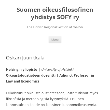
Skip
to
Suomen oikeusfilosofinen
content
yhdistys SOFY ry
The Finnish Regional Section of the IVR
Menu
Oskari Juurikkala
Helsingin yliopisto |
University of Helsinki
Oikeustaloustieteen dosentti | Adjunct Professor in
Law and Economics
Erikoistunut oikeustaloustieteeseen, josta tutkinut myös
filosofisia ja metodologisia kysymyksiä. Erillinen
kiinnostuksen kohde on klassinen luonnonoikeusteoria.