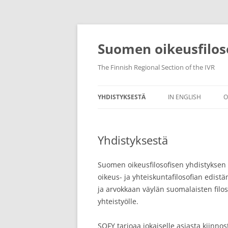
Skip
to
content
Suomen oikeusfilos
The Finnish Regional Section of the IVR
YHDISTYKSESTÄ
IN ENGLISH
O
YHTEYSTIEDOT
Yhdistyksestä
YHDISTYKSEN SÄÄNNÖT
Suomen oikeusfilosofisen yhdistyksen
oikeus- ja yhteiskuntafilosofian edis
ja arvokkaan väylän suomalaisten filoso
yhteistyölle.
SOFY tarjoaa jokaiselle asiasta kiinn