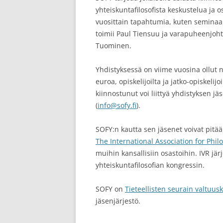
yhteiskuntafilosofista keskustelua ja o
vuosittain tapahtumia, kuten seminaar
toimii Paul Tiensuu ja varapuheenjohta
Tuominen.
Yhdistyksessä on viime vuosina ollut 
euroa, opiskelijoilta ja jatko-opiskeli
kiinnostunut voi liittyä yhdistyksen jä
(
info@sofy.fi
).
SOFY:n kautta sen jäsenet voivat pitää
The International Association for Phil
muihin kansallisiin osastoihin. IVR jär
yhteiskuntafilosofian kongressin.
SOFY on
Tieteellisten seurain valtuu
jäsenjärjestö.