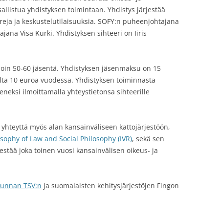
sallistua yhdistyksen toimintaan. Yhdistys järjestää
eja ja keskustelutilaisuuksia. SOFY:n puheenjohtajana
jana Visa Kurki. Yhdistyksen sihteeri on Iiris
noin 50-60 jäsentä. Yhdistyksen jäsenmaksu on 15
joilta 10 euroa vuodessa. Yhdistyksen toiminnasta
seneksi ilmoittamalla yhteystietonsa sihteerille
 yhteyttä myös alan kansainväliseen kattojärjestöön,
osophy of Law and Social Philosophy (IVR)
, sekä sen
jestää joka toinen vuosi kansainvälisen oikeus- ja
skunnan TSV:n
ja suomalaisten kehitysjärjestöjen Fingon