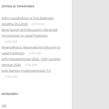
UUTISIA JA TAPAHTUMIA
Sofyn vuosikokous ja Toni Malmisen
esitelmä 26.3.2026
20.03.2026
Book launch and discussion: Advanced
Introduction to Legal Positivism
26.09.2025
Kirjanjulkistus: Advanced Introduction to
Legal Positivism
16.09.2025
Sofyn kesäseminaari 2024 / Sofy summer
seminar 2024
12.06.2024
Aulis Aarnion muistoseminaari 7.5.
15.04.2024
KATEGORIAT
IVR