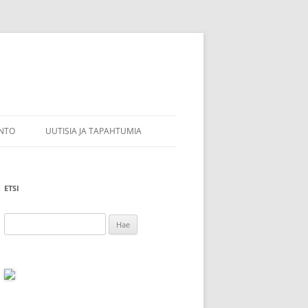
INTO
UUTISIA JA TAPAHTUMIA
LIJAPALKINNON
A SEMINAR IN COMMEMORATION
OF ARI HIRVONEN 25TH & 26TH
ETSI
AUGUST IN HELSINKI
ALKITUT
Haku:
ARI HIRVOSEN MUISTOSEMINAARI
25.8.-26.8.2022 HELSINGISSÄ