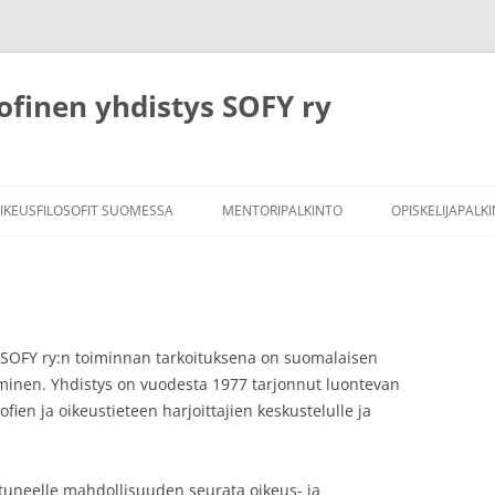
ofinen yhdistys SOFY ry
IKEUSFILOSOFIT SUOMESSA
MENTORIPALKINTO
OPISKELIJAPALK
SOFY:N OPISKE
SÄÄNNÖT
AIKAISEMMIN P
 SOFY ry:n toiminnan tarkoituksena on suomalaisen
täminen. Yhdistys on vuodesta 1977 tarjonnut luontevan
fien ja oikeustieteen harjoittajien keskustelulle ja
ostuneelle mahdollisuuden seurata oikeus- ja