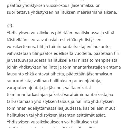
päättää yhdistyksen vuosikokous. Jäsenmaksu on
suoritettava yhdistyksen hallituksen määräämänä aikana.
6 §
Yhdistyksen vuosikokous pidetään maaliskuussa ja siinä
käsitellään seuraavat asiat: esitetään yhdistyksen
vuosikertomus, tilit ja toiminnantarkastajien lausunto,
vahvistetaan tilinpäätös edelliseltä vuodelta, päätetään tili-
ja vastuuvapaudesta hallitukselle tai niistä toimenpiteistä,
joihin yhdistyksen hallinto ja toiminnantarkastajien antama
lausunto ehkä antavat aihetta, päätetään jäsenmaksun
suuruudesta, valitaan hallituksen puheenjohtaja,
varapuheenjohtaja ja jäsenet, valitaan kaksi
toiminnantarkastajaa ja kaksi varatoiminnantarkastajaa
tarkastamaan yhdistyksen talous ja hallinto yhdistyksen
toiminnan edellyttämässä laajuudessa, käsitellään muut
hallituksen tai yhdistyksen jäsenten esittämät asiat.
Yhdistyksen vuosikokoukseen voi hallituksen tai