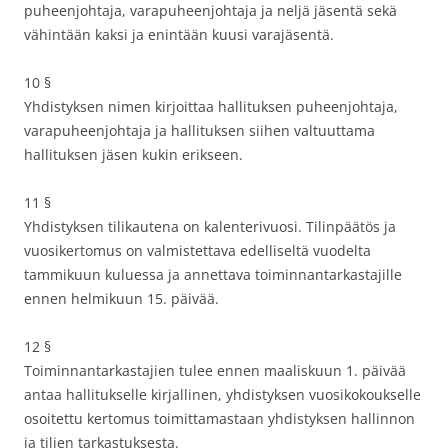
puheenjohtaja, varapuheenjohtaja ja neljä jäsentä sekä
vähintään kaksi ja enintään kuusi varajäsentä.
10 §
Yhdistyksen nimen kirjoittaa hallituksen puheenjohtaja,
varapuheenjohtaja ja hallituksen siihen valtuuttama
hallituksen jäsen kukin erikseen.
11 §
Yhdistyksen tilikautena on kalenterivuosi. Tilinpäätös ja
vuosikertomus on valmistettava edelliseltä vuodelta
tammikuun kuluessa ja annettava toiminnantarkastajille
ennen helmikuun 15. päivää.
12 §
Toiminnantarkastajien tulee ennen maaliskuun 1. päivää
antaa hallitukselle kirjallinen, yhdistyksen vuosikokoukselle
osoitettu kertomus toimittamastaan yhdistyksen hallinnon
ja tilien tarkastuksesta.