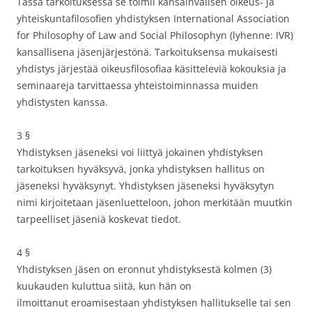
Tässä tarkoituksessa se toimii kansainvälisen oikeus- ja
yhteiskuntafilosofien yhdistyksen International Association
for Philosophy of Law and Social Philosophyn (lyhenne: IVR)
kansallisena jäsenjärjestönä. Tarkoituksensa mukaisesti
yhdistys järjestää oikeusfilosofiaa käsitteleviä kokouksia ja
seminaareja tarvittaessa yhteistoiminnassa muiden
yhdistysten kanssa.
3 §
Yhdistyksen jäseneksi voi liittyä jokainen yhdistyksen
tarkoituksen hyväksyvä, jonka yhdistyksen hallitus on
jäseneksi hyväksynyt. Yhdistyksen jäseneksi hyväksytyn
nimi kirjoitetaan jäsenluetteloon, johon merkitään muutkin
tarpeelliset jäseniä koskevat tiedot.
4 §
Yhdistyksen jäsen on eronnut yhdistyksestä kolmen (3)
kuukauden kuluttua siitä, kun hän on
ilmoittanut eroamisestaan yhdistyksen hallitukselle tai sen