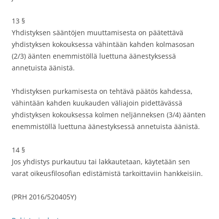
13 §
Yhdistyksen sääntöjen muuttamisesta on päätettävä
yhdistyksen kokouksessa vähintään kahden kolmasosan
(2/3) äänten enemmistöllä luettuna äänestyksessä
annetuista äänistä.
Yhdistyksen purkamisesta on tehtävä päätös kahdessa,
vähintään kahden kuukauden väliajoin pidettävässä
yhdistyksen kokouksessa kolmen neljänneksen (3/4) äänten
enemmistöllä luettuna äänestyksessä annetuista äänistä.
14 §
Jos yhdistys purkautuu tai lakkautetaan, käytetään sen
varat oikeusfilosofian edistämistä tarkoittaviin hankkeisiin.
(PRH 2016/520405Y)