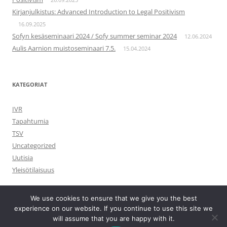
Kirjanjulkistus: Advanced Introduction to Legal Positivism
16.09.2025
Sofyn kesäseminaari 2024 / Sofy summer seminar 2024
12.06.2024
Aulis Aarnion muistoseminaari 7.5.
15.04.2024
KATEGORIAT
IVR
Tapahtumia
TSV
Uncategorized
Uutisia
Yleisötilaisuus
We use cookies to ensure that we give you the best
experience on our website. If you continue to use this site we
will assume that you are happy with it.