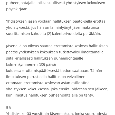
puheenjohtajalle taikka suullisesti yhdistyksen kokouksen
pöytäkirjaan.
Yhdistyksen jäsen voidaan hallituksen päätöksellä erottaa
yhdistyksestä, jos hän on laiminlyönyt jäsenmaksunsa
suorittamisen kahdelta (2) kalenterivuodelta peräkkäin.
Jäsenellä on oikeus saattaa erottamista koskeva hallituksen
päätös yhdistyksen kokouksen tutkittavaksi ilmoittamalla
siitä kirjallisesti hallituksen puheenjohtajalle
kolmenkymmenen (30) päivän
kuluessa erottamispäätöksestä tiedon saatuaan. Tämän
ilmoituksen perusteella hallitus on velvollinen
ottamaan erottamista koskevan asian esille siinä
yhdistyksen kokouksessa, joka ensiksi pidetään sen jälkeen,
kun ilmoitus hallituksen puheenjohtajalle on tehty.
5 §
Yhdistys kerää vuosittain jäsenmaksun, jonka suuruudesta