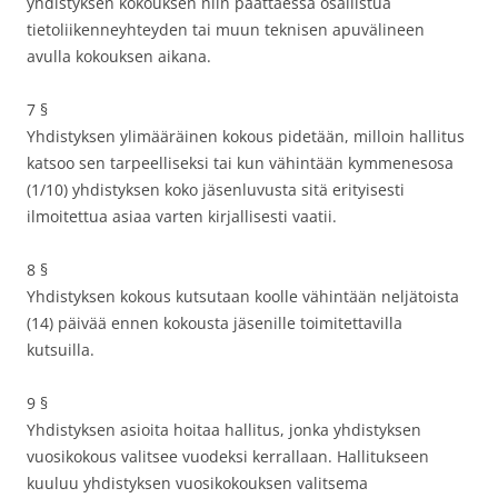
yhdistyksen kokouksen niin päättäessä osallistua
tietoliikenneyhteyden tai muun teknisen apuvälineen
avulla kokouksen aikana.
7 §
Yhdistyksen ylimääräinen kokous pidetään, milloin hallitus
katsoo sen tarpeelliseksi tai kun vähintään kymmenesosa
(1/10) yhdistyksen koko jäsenluvusta sitä erityisesti
ilmoitettua asiaa varten kirjallisesti vaatii.
8 §
Yhdistyksen kokous kutsutaan koolle vähintään neljätoista
(14) päivää ennen kokousta jäsenille toimitettavilla
kutsuilla.
9 §
Yhdistyksen asioita hoitaa hallitus, jonka yhdistyksen
vuosikokous valitsee vuodeksi kerrallaan. Hallitukseen
kuuluu yhdistyksen vuosikokouksen valitsema