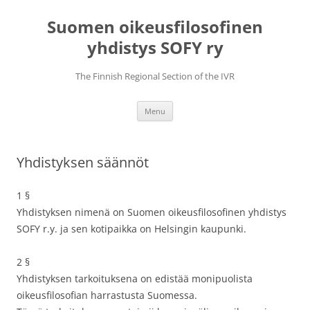
Skip
to
Suomen oikeusfilosofinen
content
yhdistys SOFY ry
The Finnish Regional Section of the IVR
Menu
Yhdistyksen säännöt
1 §
Yhdistyksen nimenä on Suomen oikeusfilosofinen yhdistys
SOFY r.y. ja sen kotipaikka on Helsingin kaupunki.
2 §
Yhdistyksen tarkoituksena on edistää monipuolista
oikeusfilosofian harrastusta Suomessa.