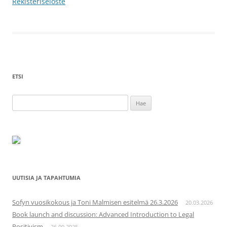
Rekisteriseloste
ETSI
Haku:
UUTISIA JA TAPAHTUMIA
Sofyn vuosikokous ja Toni Malmisen esitelmä 26.3.2026
20.03.2026
Book launch and discussion: Advanced Introduction to Legal
Positivism
26.09.2025