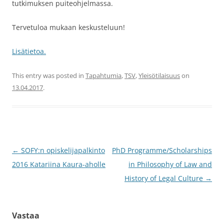
tutkimuksen puiteohjelmassa.
Tervetuloa mukaan keskusteluun!
Lisätietoa.
This entry was posted in
Tapahtumia
,
TSV
,
Yleisötilaisuus
on
13.04.2017
.
Post
←
SOFY:n opiskelijapalkinto
PhD Programme/Scholarships
navigation
2016 Katariina Kaura-aholle
in Philosophy of Law and
History of Legal Culture
→
Vastaa