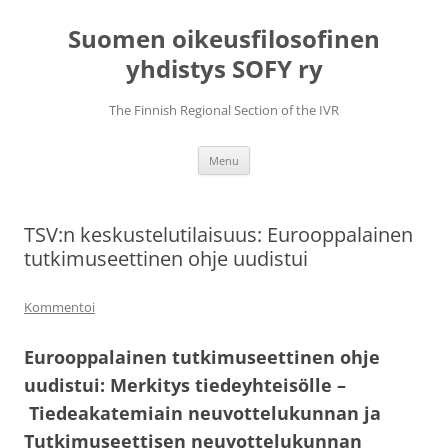
Skip
to
Suomen oikeusfilosofinen
content
yhdistys SOFY ry
The Finnish Regional Section of the IVR
Menu
TSV:n keskustelutilaisuus: Eurooppalainen
tutkimuseettinen ohje uudistui
Kommentoi
Eurooppalainen tutkimuseettinen ohje
uudistui: Merkitys tiedeyhteisölle –
Tiedeakatemiain neuvottelukunnan ja
Tutkimuseettisen neuvottelukunnan