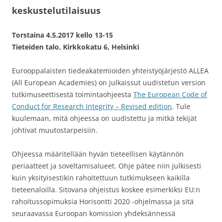
keskustelutilaisuus
Torstaina 4.5.2017 kello 13-15
Tieteiden talo, Kirkkokatu 6, Helsinki
Eurooppalaisten tiedeakatemioiden yhteistyöjärjestö ALLEA
(All European Academies) on julkaissut uudistetun version
tutkimuseettisestä toimintaohjeesta
The European Code of
Conduct for Research Integrity – Revised edition
. Tule
kuulemaan, mitä ohjeessa on uudistettu ja mitkä tekijät
johtivat muutostarpeisiin.
Ohjeessa määritellään hyvän tieteellisen käytännön
periaatteet ja soveltamisalueet. Ohje pätee niin julkisesti
kuin yksityisestikin rahoitettuun tutkimukseen kaikilla
tieteenaloilla. Sitovana ohjeistus koskee esimerkiksi EU:n
rahoitussopimuksia Horisontti 2020 -ohjelmassa ja sitä
seuraavassa Euroopan komission yhdeksännessä