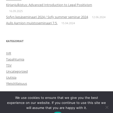
Kirjanjulkistus: Advanced Introduction to Legal Positivism
16.09.2025
Sofyn kesäseminaari 2024 / Sofy summer seminar 2024
12.06.2024
Aulis Aarnion muistoseminaari 7.5.
15.04.2024
KATEGORIAT
IVR
Tapahtumia
TSV
Uncategorized
Uutisia
Yleisötilaisuus
We use cookies to ensure that we give you the best
experience on our website. If you continue to use this site we
will assume that you are happy with it.