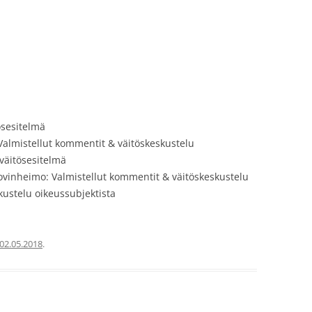
ösesitelmä
 Valmistellut kommentit & väitöskeskustelu
väitösesitelmä
vinheimo: Valmistellut kommentit & väitöskeskustelu
kustelu oikeussubjektista
02.05.2018
.