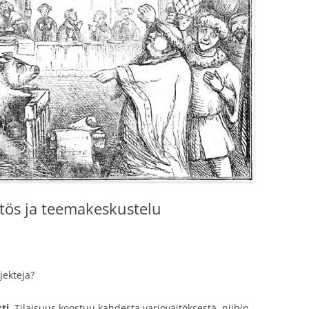
itös ja teemakeskustelu
jekteja?
ti
. Tilaisuus koostuu kahdesta varjoväitöksestä, niihin