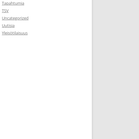
Tapahtumia
TSV
Uncategorized
Uutisia
Yleisötilaisuus