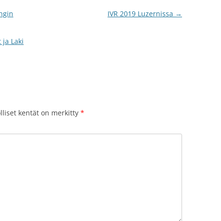
ungin
IVR 2019 Luzernissa
→
 ja Laki
lliset kentät on merkitty
*