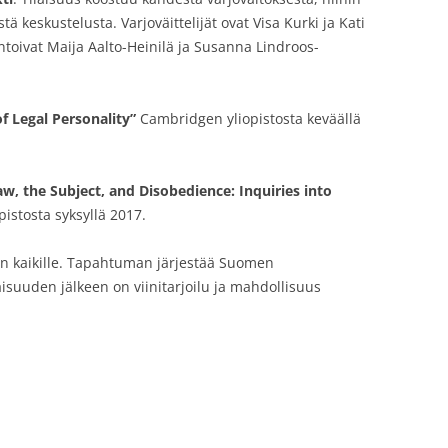
tä keskustelusta. Varjoväittelijät ovat Visa Kurki ja Kati
oivat Maija Aalto-Heinilä ja Susanna Lindroos-
f Legal Personality”
Cambridgen yliopistosta keväällä
aw, the Subject, and Disobedience: Inquiries into
pistosta syksyllä 2017.
n kaikille. Tapahtuman järjestää Suomen
aisuuden jälkeen on viinitarjoilu ja mahdollisuus