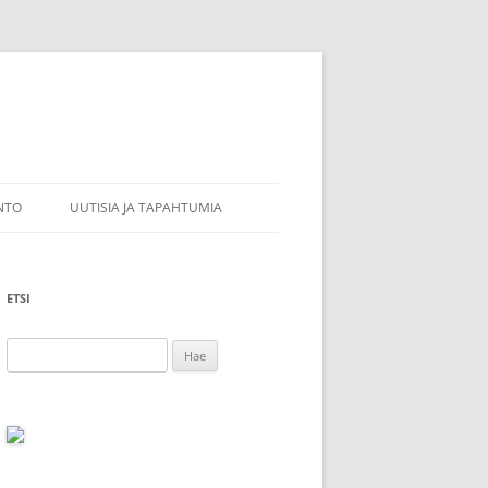
INTO
UUTISIA JA TAPAHTUMIA
LIJAPALKINNON
A SEMINAR IN COMMEMORATION
OF ARI HIRVONEN 25TH & 26TH
ETSI
AUGUST IN HELSINKI
ALKITUT
Haku:
ARI HIRVOSEN MUISTOSEMINAARI
25.8.-26.8.2022 HELSINGISSÄ