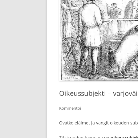
Oikeussubjekti – varjovä
Kommentoi
Ovatko eläimet ja vangit oikeuden sub
Tilaisuuden teemana on
oikeussubjek