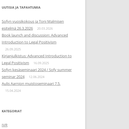
UUTISIA JA TAPAHTUMIA
Sofyn vuosikokous ja Toni Malmisen
esitelmä 26.3.2026
20.03.2026
Book launch and discussion: Advanced
Introduction to Legal Positivism
26.09.2025
Kirjanjulkistus: Advanced Introduction to
Legal Positivism
16.09.2025
Sofyn kesäseminaari 2024 / Sofy summer
seminar 2024
12.06.2024
Aulis Aarnion muistoseminaari 7.5.
15.04.2024
KATEGORIAT
IVR