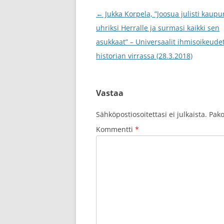
Post
←
Jukka Korpela, ”Joosua julisti kaup
navigation
uhriksi Herralle ja surmasi kaikki sen
asukkaat” – Universaalit ihmisoikeudet
historian virrassa (28.3.2018)
Vastaa
Sähköpostiosoitettasi ei julkaista.
Pako
Kommentti
*