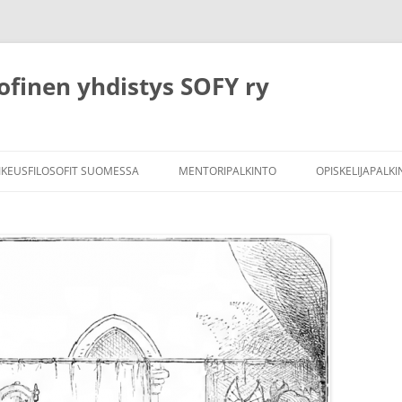
ofinen yhdistys SOFY ry
IKEUSFILOSOFIT SUOMESSA
MENTORIPALKINTO
OPISKELIJAPALK
SOFY:N OPISKE
SÄÄNNÖT
AIKAISEMMIN P