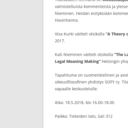
valmistelluista kommenteista ja yleises
Nieminen. Heidän esityksiään komment
Hovinheimo.
Visa Kurki väitteli otsikolla
”A Theory o
2017.
Kati Nieminen väitteli otsikolla
”The L
Legal Meaning Making”
Helsingin ylio
Tapahtuma on suomenkielinen ja avoi
oikeusfilosofinen yhdistys SOFY ry. Til
vapaalle keskustelulle.
Aika: 18.5.2018, klo 16.00-18.00
Paikka: Tieteiden talo, Sali 312