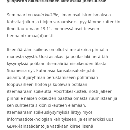
yliopiston oikeustieteiden laitoksella Joensuussa!
Seminaari on
avoin kaikille
, ilman osallistumismaksua.
Kahvitarjoilun ja tilojen varaamiseksi pyydämme kuitenkin
ilmoittautumaan 19.11. mennessä osoitteeseen
henna.nikumaa(at)uef.fi.
Itsemääräämisoikeus on ollut viime aikoina pinnalla
monesta syystä. Uusi asiakas- ja potilaslaki herättää
kysymyksiä potilaan itsemääräämisoikeuden tilasta
Suomessa nyt. Eutanasia-kansalaisaloite johti
asiantuntijaryhmän perustamiseen pohtimaan
loppuvaiheen hoitoa ja kuolevan potilaan
itsemääräämisoikeutta. Aborttikeskustelu nosti jälleen
pinnalle naisen oikeuden päättää omasta ruumiistaan ja
sen suhteesta sikiön oikeuteen elämään.
Itsemääräämisoikeuskysymyksiä liittyy myös
informaatioteknologian kehitykseen, ja esimerkiksi uusi
GDPR-lainsäädäntö ja vastikään kiireellisenä