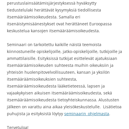
perustuslainsäätämisjärjestyksessä hyväksytty
tiedustelulaki herättävät kysymyksiä tiedollisesta
itsemääräämisoikeudesta. Samalla eri
itsenäistymisäänestykset ovat herättäneet Euroopassa
keskustelua kansojen itsemääräämisoikeudesta.
Seminaari on tarkoitettu kaikille näistä teemoista
kiinnostuneille opiskelijoille, jatko-opiskelijoille, tutkijoille ja
ammattilaisille. Esityksissä tutkijat esittelevät ajatuksiaan
itsemääräämisoikeuden suhteesta muihin oikeuksiin ja
yhteisön huolenpitovelvollisuuteen, kansan ja yksilön
itsemääräämisoikeuksien suhteesta,
itsemääräämisoikeudesta lääketieteessä, lapsen ja
vajaakykyisen aikuisen itsemääräämisoikeudesta, sekä
itsemääräämisoikeudesta tietoyhteiskunnassa. Alustusten
jälkeen on varattu aina aikaa yleisökeskustelulle. Lisätietoa
puhujista ja esityksistä löytyy
seminaarin_ohjelmasta
.
Tervetuloa!