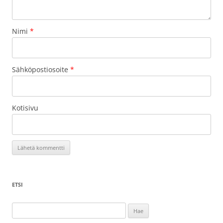
Nimi
*
Sähköpostiosoite
*
Kotisivu
ETSI
Haku: