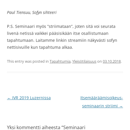
Paul Tiensuu, Sofyn sihteeri
P.S. Seminaari myös ”striimataan”, joten sitä voi seurata
livenä netissä vaikkei pääsisikään itse osallistumaan
tapahtumaan. Laitamme linkin streamiin näkyvästi sofyn
nettisivuille kun tapahtuma alkaa.
This entry was posted in
Tapahtumia
,
Yleisötilaisuus
on
03.10.2018
.
Post
←
IVR 2019 Luzernissa
Itsemääräämisoikeus-
navigation
seminaarin striimi
→
Yksi kommentti aiheesta “
Seminaari