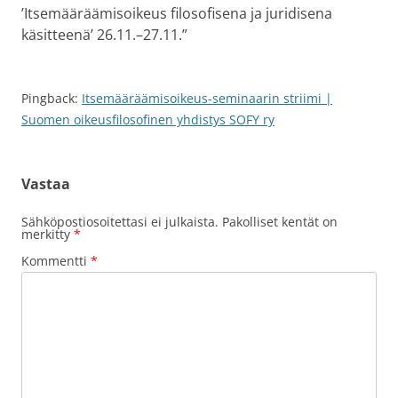
’Itsemääräämisoikeus filosofisena ja juridisena
käsitteenä’ 26.11.–27.11.
”
Pingback:
Itsemääräämisoikeus-seminaarin striimi |
Suomen oikeusfilosofinen yhdistys SOFY ry
Vastaa
Sähköpostiosoitettasi ei julkaista.
Pakolliset kentät on
merkitty
*
Kommentti
*