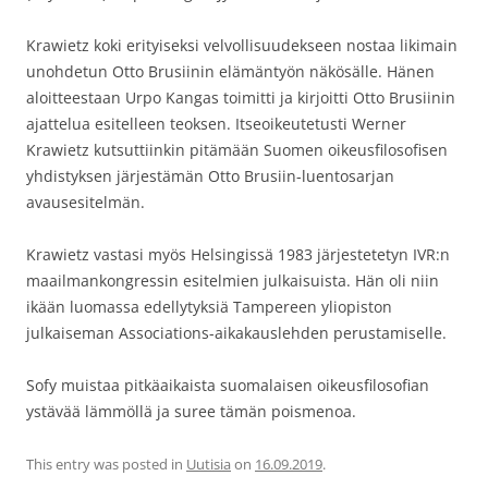
Krawietz koki erityiseksi velvollisuudekseen nostaa likimain
unohdetun Otto Brusiinin elämäntyön näkösälle. Hänen
aloitteestaan Urpo Kangas toimitti ja kirjoitti Otto Brusiinin
ajattelua esitelleen teoksen. Itseoikeutetusti Werner
Krawietz kutsuttiinkin pitämään Suomen oikeusfilosofisen
yhdistyksen järjestämän Otto Brusiin-luentosarjan
avausesitelmän.
Krawietz vastasi myös Helsingissä 1983 järjestetetyn IVR:n
maailmankongressin esitelmien julkaisuista. Hän oli niin
ikään luomassa edellytyksiä Tampereen yliopiston
julkaiseman Associations-aikakauslehden perustamiselle.
Sofy muistaa pitkäaikaista suomalaisen oikeusfilosofian
ystävää lämmöllä ja suree tämän poismenoa.
This entry was posted in
Uutisia
on
16.09.2019
.